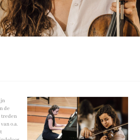
ijn
in de
 treden
van o.a.
t
indeloos,