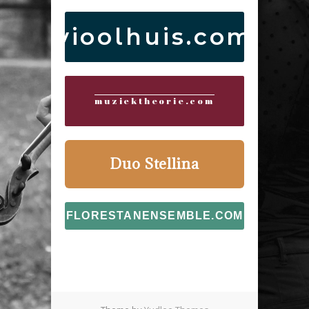
vioolhuis.com
muziektheorie.com
Duo Stellina
FLORESTANENSEMBLE.COM