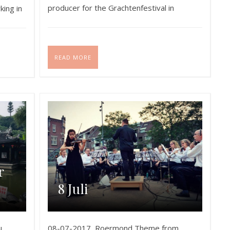
producer for the Grachtenfestival in
king in
Amsterdam! I…
 will…
READ MORE
r
8 Juli
u,
08-07-2017, Roermond Theme from