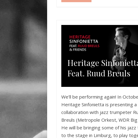
Heritage Sinfoniett
Feat. Ruud Breuls
We’ll be performing again! In Octobe
Heritage Sinfonietta is presenting a 
collaboration with jazz trumpeter R
Breuls (Metropole Orkest, WDR Big
He will be bringing some of his jazz 
to the stage in Limburg, to play tog