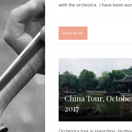
with the orchestra. I have been wor
the organisation of this project, and
READ MORE
China Tour, Octobe
2017
Orchestra tour in Hangzhou, Huzho