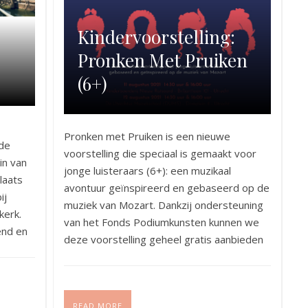
Kindervoorstelling:
Pronken Met Pruiken
(6+)
Pronken met Pruiken is een nieuwe
 de
voorstelling die speciaal is gemaakt voor
in van
jonge luisteraars (6+): een muzikaal
laats
avontuur geïnspireerd en gebaseerd op de
ij
muziek van Mozart. Dankzij ondersteuning
kerk.
van het Fonds Podiumkunsten kunnen we
end en
deze voorstelling geheel gratis aanbieden
n de
aan het publiek. Wel is reservering vooraf
noodzakelijk. Deze voorstelling wordt
gemaakt en uitgevoerd door Saskia…
READ MORE