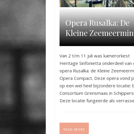
Opera Rusalka: De
Kleine Zeemeermin
Van 2 t/m 11 juli was kamerorkest
Heritage Sinfonietta onderdeel van
opera Rusalka: de Kleine Zeemeerm
Opera Compact. Deze opera vond p
op een wel heel bijzondere locatie: b
Consortium Grensmaas in Schippers
Deze locatie fungeerde als verrass
origineel decor voor het verhaal va
Kleine Zeemeermin.
READ MORE