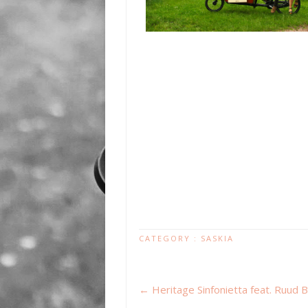
CATEGORY :
SASKIA
←
Heritage Sinfonietta feat. Ruud B