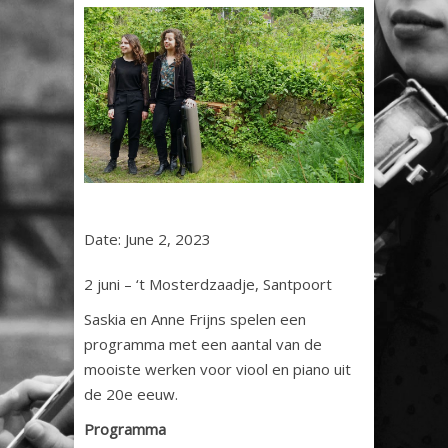
Date:
June 2, 2023
2 juni – ‘t Mosterdzaadje, Santpoort
Saskia en Anne Frijns spelen een
programma met een aantal van de
mooiste werken voor viool en piano uit
de 20e eeuw.
Programma